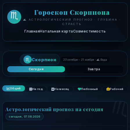
Гороскоп Скорпиона
♏
🌊 АСТРОЛОГИЧЕСКИЙ ПРОГНОЗ · ГЛУБИНА ·
СТРАСТЬ
Главная
Натальная карта
Совместимость
♏
Скорпион
23 октября – 21 ноября · 🌊 Вода
Сегодня
Завтра
Общий
На год
На месяц
Любовный
Рабочий
Астрологический прогноз на сегодня
сегодня, 07.08.2026